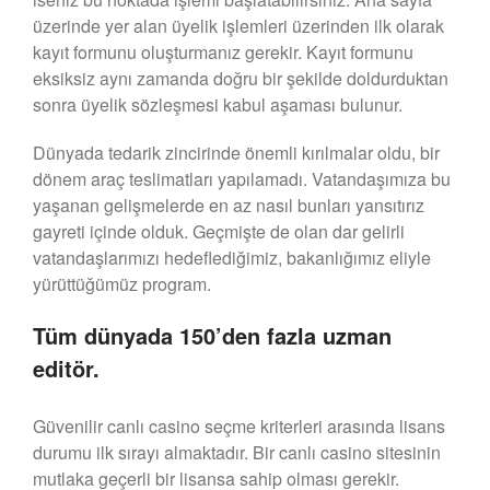
üzerinde yer alan üyelik işlemleri üzerinden ilk olarak
kayıt formunu oluşturmanız gerekir. Kayıt formunu
eksiksiz aynı zamanda doğru bir şekilde doldurduktan
sonra üyelik sözleşmesi kabul aşaması bulunur.
Dünyada tedarik zincirinde önemli kırılmalar oldu, bir
dönem araç teslimatları yapılamadı. Vatandaşımıza bu
yaşanan gelişmelerde en az nasıl bunları yansıtırız
gayreti içinde olduk. Geçmişte de olan dar gelirli
vatandaşlarımızı hedeflediğimiz, bakanlığımız eliyle
yürüttüğümüz program.
Tüm dünyada 150’den fazla uzman
editör.
Güvenilir canlı casino seçme kriterleri arasında lisans
durumu ilk sırayı almaktadır. Bir canlı casino sitesinin
mutlaka geçerli bir lisansa sahip olması gerekir.