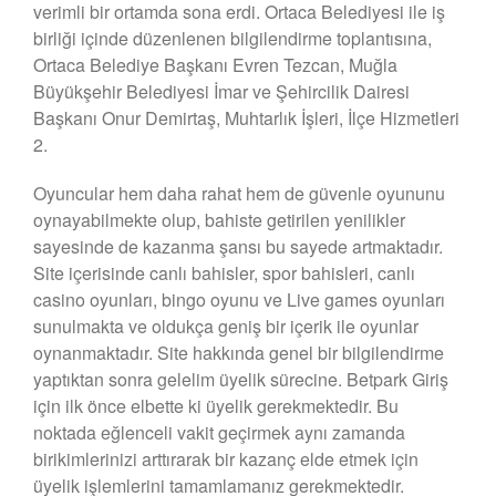
verimli bir ortamda sona erdi. Ortaca Belediyesi ile iş
birliği içinde düzenlenen bilgilendirme toplantısına,
Ortaca Belediye Başkanı Evren Tezcan, Muğla
Büyükşehir Belediyesi İmar ve Şehircilik Dairesi
Başkanı Onur Demirtaş, Muhtarlık İşleri, İlçe Hizmetleri
2.
Oyuncular hem daha rahat hem de güvenle oyununu
oynayabilmekte olup, bahiste getirilen yenilikler
sayesinde de kazanma şansı bu sayede artmaktadır.
Site içerisinde canlı bahisler, spor bahisleri, canlı
casino oyunları, bingo oyunu ve Live games oyunları
sunulmakta ve oldukça geniş bir içerik ile oyunlar
oynanmaktadır. Site hakkında genel bir bilgilendirme
yaptıktan sonra gelelim üyelik sürecine. Betpark Giriş
için ilk önce elbette ki üyelik gerekmektedir. Bu
noktada eğlenceli vakit geçirmek aynı zamanda
birikimlerinizi arttırarak bir kazanç elde etmek için
üyelik işlemlerini tamamlamanız gerekmektedir.