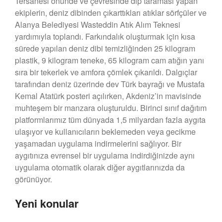
Tersanesi önünde ve çevresinde dip taraması yapan
ekiplerin, deniz dibinden çıkarttıkları atıklar sörfçüler ve
Alanya Belediyesi Wasteddin Atık Alım Teknesi
yardımıyla toplandı. Farkındalık oluşturmak için kısa
sürede yapılan deniz dibi temizliğinden 25 kilogram
plastik, 9 kilogram teneke, 65 kilogram cam atığın yanı
sıra bir tekerlek ve amfora çömlek çıkarıldı. Dalgıçlar
tarafından deniz üzerinde dev Türk bayrağı ve Mustafa
Kemal Atatürk posteri açılırken, Akdeniz’in mavisinde
muhteşem bir manzara oluşturuldu. Birinci sınıf dağıtım
platformlarımız tüm dünyada 1,5 milyardan fazla aygıta
ulaşıyor ve kullanıcıların beklemeden veya gecikme
yaşamadan uygulama indirmelerini sağlıyor. Bir
aygıtınıza evrensel bir uygulama indirdiğinizde aynı
uygulama otomatik olarak diğer aygıtlarınızda da
görünüyor.
Yeni konular