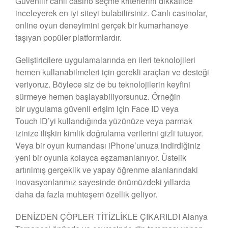
Güvenilir canlı casino seçme kriterlerini dikkatlice
inceleyerek en iyi siteyi bulabilirsiniz. Canlı casinolar,
online oyun deneyimini gerçek bir kumarhaneye
taşıyan popüler platformlardır.
Geliştiricilere uygulamalarında en ileri teknolojileri
hemen kullanabilmeleri için gerekli araçları ve desteği
veriyoruz. Böylece siz de bu teknolojilerin keyfini
sürmeye hemen başlayabiliyorsunuz. Örneğin
bir uygulama güvenli erişim için Face ID veya
Touch ID’yi kullandığında yüzünüze veya parmak
izinize ilişkin kimlik doğrulama verilerini gizli tutuyor.
Veya bir oyun kumandası iPhone’unuza indirdiğiniz
yeni bir oyunla kolayca eşzamanlanıyor. Üstelik
artırılmış gerçeklik ve yapay öğrenme alanlarındaki
inovasyonlarımız sayesinde önümüzdeki yıllarda
daha da fazla muhteşem özellik geliyor.
DENİZDEN ÇÖPLER TİTİZLİKLE ÇIKARILDI Alanya