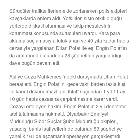
Sürücüler trafikte ilerlemekte zorlanırken polis ekipleri
kavşaklarda önlem aldı. Yetkililer, sisin etkili olduğu
yerlerde dikkatli olunması ve takip mesafesinin
korunması konusunda sürücüleri uyardı. Kara para
aklama suçlamasıyla tutuklanan ve 40 yıla kadar hapis
cezasıyla yargılanan Dilan Polat ile eşi Engin Polat’ın
da aralarında bulunduğu 28 şüphelinin yargılandığı
dava bugün devam etti.
Asliye Ceza Mahkemesi’ndeki duruşmada Dilan Polat
beraat etti. Engin Polat’ın „gece vakti birden fazla kişi
ile konut dokunulmazlığını ihlal” suçundan 1 yıl 11 ay
10 gün hapis cezasına çarptırılmasına karar verdi.
Cezayı erteleyen hakim, Engin Polat’ın 2 yıl denetime
tabi tutulmasına hükmetti. Diyarbakır Emniyet
Müdürlüğü Siber Suçlar Şube Müdürlüğü ekipleri,
yasadışı bahis faaliyetlerinde bulunan 83 şüpheliye
yönelik 16 ilde eşzamanlı operasyon gerçekleştirdi.