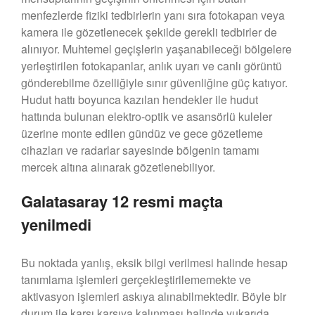
menfezlerde fiziki tedbirlerin yanı sıra fotokapan veya
kamera ile gözetlenecek şekilde gerekli tedbirler de
alınıyor. Muhtemel geçişlerin yaşanabileceği bölgelere
yerleştirilen fotokapanlar, anlık uyarı ve canlı görüntü
gönderebilme özelliğiyle sınır güvenliğine güç katıyor.
Hudut hattı boyunca kazılan hendekler ile hudut
hattında bulunan elektro-optik ve asansörlü kuleler
üzerine monte edilen gündüz ve gece gözetleme
cihazları ve radarlar sayesinde bölgenin tamamı
mercek altına alınarak gözetlenebiliyor.
Galatasaray 12 resmi maçta
yenilmedi
Bu noktada yanlış, eksik bilgi verilmesi halinde hesap
tanımlama işlemleri gerçekleştirilememekte ve
aktivasyon işlemleri askıya alınabilmektedir. Böyle bir
durum ile karşı karşıya kalınması halinde yukarıda