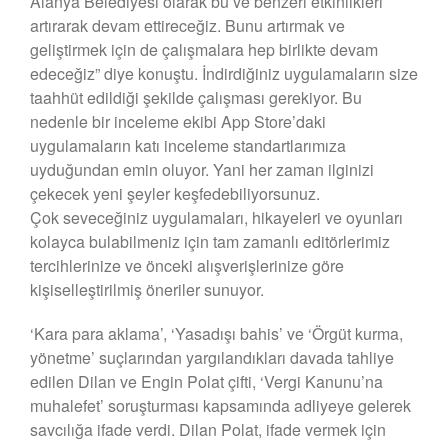
Alanya Belediyesi olarak bu ve benzeri etkinlikleri
artırarak devam ettireceğiz. Bunu artırmak ve
geliştirmek için de çalışmalara hep birlikte devam
edeceğiz” diye konuştu. İndirdiğiniz uygulamaların size
taahhüt edildiği şekilde çalışması gerekiyor. Bu
nedenle bir inceleme ekibi App Store’daki
uygulamaların katı inceleme standartlarımıza
uyduğundan emin oluyor. Yani her zaman ilginizi
çekecek yeni şeyler keşfedebiliyorsunuz.
Çok seveceğiniz uygulamaları, hikayeleri ve oyunları
kolayca bulabilmeniz için tam zamanlı editörlerimiz
tercihlerinize ve önceki alışverişlerinize göre
kişiselleştirilmiş öneriler sunuyor.
‘Kara para aklama’, ‘Yasadışı bahis’ ve ‘Örgüt kurma,
yönetme’ suçlarından yargılandıkları davada tahliye
edilen Dilan ve Engin Polat çifti, ‘Vergi Kanunu’na
muhalefet’ soruşturması kapsamında adliyeye gelerek
savcılığa ifade verdi. Dilan Polat, ifade vermek için