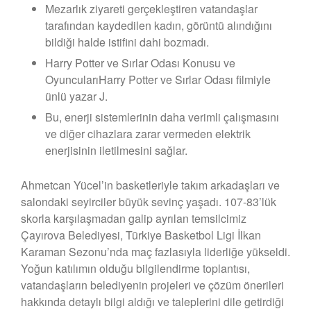
Mezarlık ziyareti gerçekleştiren vatandaşlar
tarafından kaydedilen kadın, görüntü alındığını
bildiği halde istifini dahi bozmadı.
Harry Potter ve Sırlar Odası Konusu ve
OyuncularıHarry Potter ve Sırlar Odası filmiyle
ünlü yazar J.
Bu, enerji sistemlerinin daha verimli çalışmasını
ve diğer cihazlara zarar vermeden elektrik
enerjisinin iletilmesini sağlar.
Ahmetcan Yücel’in basketleriyle takım arkadaşları ve
salondaki seyirciler büyük sevinç yaşadı. 107-83’lük
skorla karşılaşmadan galip ayrılan temsilcimiz
Çayırova Belediyesi, Türkiye Basketbol Ligi İlkan
Karaman Sezonu’nda maç fazlasıyla liderliğe yükseldi.
Yoğun katılımın olduğu bilgilendirme toplantısı,
vatandaşların belediyenin projeleri ve çözüm önerileri
hakkında detaylı bilgi aldığı ve taleplerini dile getirdiği