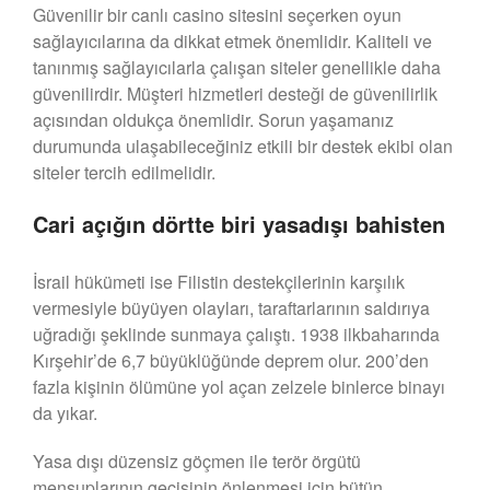
Güvenilir bir canlı casino sitesini seçerken oyun
sağlayıcılarına da dikkat etmek önemlidir. Kaliteli ve
tanınmış sağlayıcılarla çalışan siteler genellikle daha
güvenilirdir. Müşteri hizmetleri desteği de güvenilirlik
açısından oldukça önemlidir. Sorun yaşamanız
durumunda ulaşabileceğiniz etkili bir destek ekibi olan
siteler tercih edilmelidir.
Cari açığın dörtte biri yasadışı bahisten
İsrail hükümeti ise Filistin destekçilerinin karşılık
vermesiyle büyüyen olayları, taraftarlarının saldırıya
uğradığı şeklinde sunmaya çalıştı. 1938 ilkbaharında
Kırşehir’de 6,7 büyüklüğünde deprem olur. 200’den
fazla kişinin ölümüne yol açan zelzele binlerce binayı
da yıkar.
Yasa dışı düzensiz göçmen ile terör örgütü
mensuplarının geçişinin önlenmesi için bütün