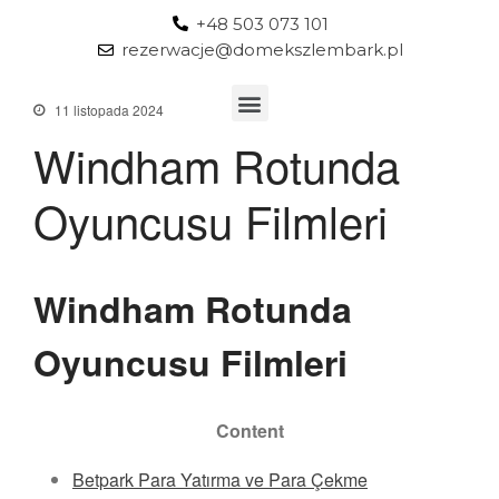
+48 503 073 101
rezerwacje@domekszlembark.pl
11 listopada 2024
Windham Rotunda
Oyuncusu Filmleri
Windham Rotunda
Oyuncusu Filmleri
Content
Betpark Para Yatırma ve Para Çekme