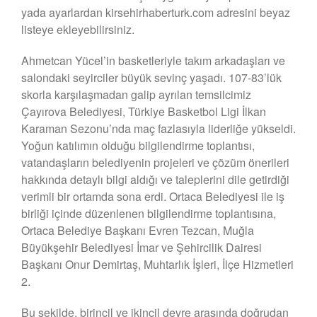
yada ayarlardan kirsehirhaberturk.com adresini beyaz
listeye ekleyebilirsiniz.
Ahmetcan Yücel’in basketleriyle takım arkadaşları ve
salondaki seyirciler büyük sevinç yaşadı. 107-83’lük
skorla karşılaşmadan galip ayrılan temsilcimiz
Çayırova Belediyesi, Türkiye Basketbol Ligi İlkan
Karaman Sezonu’nda maç fazlasıyla liderliğe yükseldi.
Yoğun katılımın olduğu bilgilendirme toplantısı,
vatandaşların belediyenin projeleri ve çözüm önerileri
hakkında detaylı bilgi aldığı ve taleplerini dile getirdiği
verimli bir ortamda sona erdi. Ortaca Belediyesi ile iş
birliği içinde düzenlenen bilgilendirme toplantısına,
Ortaca Belediye Başkanı Evren Tezcan, Muğla
Büyükşehir Belediyesi İmar ve Şehircilik Dairesi
Başkanı Onur Demirtaş, Muhtarlık İşleri, İlçe Hizmetleri
2.
Bu şekilde, birincil ve ikincil devre arasında doğrudan