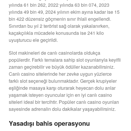
yılında 61 bin 262, 2022 yılında 63 bin 074, 2023
yılında 49 bin 49, 2024 yılının ekim ayına kadar ise 15
bin 422 düzensiz göçmenin sınır ihlali engellendi.
Sınırdan bu yıl 2 terörist sağ olarak yakalanırken,
kaçakçılıkla mücadele konusunda ise 241 kilo
uyuşturucu ele geçirildi.
Slot makineleri de canlı casinolarda oldukça
popülerdir. Farklı temalara sahip slot oyunlarıyla keyifli
zaman geçirebilir ve büyük ödüller kazanabilirsiniz.
Canlı casino sitelerinde her zevke uygun yüzlerce
farklı slot seçeneği bulunmaktadır. Gerçek krupiyeler
eşliğinde masaya karşı oturarak heyecan dolu anlar
yaşamak isteyen oyuncular için en iyi canlı casino
siteleri ideal bir tercihtir. Popüler canlı casino oyunları
sayesinde adrenalin dolu dakikalar yaşayabilirsiniz.
Yasadışı bahis operasyonu