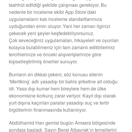
taahhüt edildiği şekilde çalışması gerekiyor. Bu
nedenle bir inceleme ekibi App Store’daki
uygulamaların katı inceleme standartlarımıza
uyduğundan emin oluyor. Yani her zaman ilginizi
çekecek yeni şeyler keşfedebiliyorsunuz.
Çok seveceğiniz uygulamaları, hikayeleri ve oyunları
kolayca bulabilmeniz için tam zamanlı editörlerimiz
tercihlerinize ve önceki alışverişlerinize göre
kişiselleştirilmiş öneriler sunuyor.
Bunların en dikkat çekeni, söz konusu sitenin
‘Meritking’ adlı yasadışı bir bahis şirketine ait olduğu
idi. Yasa dışı kumar hem bireylere hem de ülke
ekonomisine korkunç zarar veriyor. Kayıt dışı olarak
yurt dışına kaçırılan paralar yasadışı suç ve terör
örgütlerinin finanmasında kullanılıyor.
Abdülhamid Han gemisi bugün Amasra bölgesinde
sondaja başladı. Sayın Berat Albayrak’ın temellerini