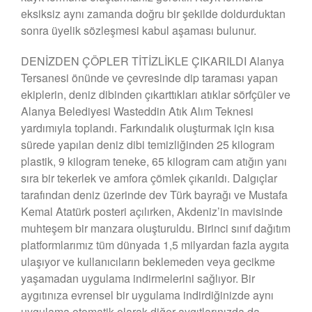
eksiksiz aynı zamanda doğru bir şekilde doldurduktan
sonra üyelik sözleşmesi kabul aşaması bulunur.
DENİZDEN ÇÖPLER TİTİZLİKLE ÇIKARILDI Alanya
Tersanesi önünde ve çevresinde dip taraması yapan
ekiplerin, deniz dibinden çıkarttıkları atıklar sörfçüler ve
Alanya Belediyesi Wasteddin Atık Alım Teknesi
yardımıyla toplandı. Farkındalık oluşturmak için kısa
sürede yapılan deniz dibi temizliğinden 25 kilogram
plastik, 9 kilogram teneke, 65 kilogram cam atığın yanı
sıra bir tekerlek ve amfora çömlek çıkarıldı. Dalgıçlar
tarafından deniz üzerinde dev Türk bayrağı ve Mustafa
Kemal Atatürk posteri açılırken, Akdeniz’in mavisinde
muhteşem bir manzara oluşturuldu. Birinci sınıf dağıtım
platformlarımız tüm dünyada 1,5 milyardan fazla aygıta
ulaşıyor ve kullanıcıların beklemeden veya gecikme
yaşamadan uygulama indirmelerini sağlıyor. Bir
aygıtınıza evrensel bir uygulama indirdiğinizde aynı
uygulama otomatik olarak diğer aygıtlarınızda da