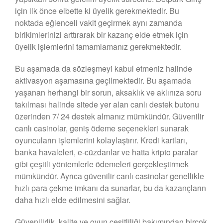
için ilk önce elbette ki üyelik gerekmektedir. Bu
noktada eğlenceli vakit geçirmek aynı zamanda
birikimlerinizi arttırarak bir kazanç elde etmek için
üyelik işlemlerini tamamlamanız gerekmektedir.
Bu aşamada da sözleşmeyi kabul etmeniz halinde
aktivasyon aşamasına geçilmektedir. Bu aşamada
yaşanan herhangi bir sorun, aksaklık ve aklınıza soru
takılması halinde sitede yer alan canlı destek butonu
üzerinden 7/ 24 destek almanız mümkündür. Güvenilir
canlı casinolar, geniş ödeme seçenekleri sunarak
oyuncuların işlemlerini kolaylaştırır. Kredi kartları,
banka havaleleri, e-cüzdanlar ve hatta kripto paralar
gibi çeşitli yöntemlerle ödemeleri gerçekleştirmek
mümkündür. Ayrıca güvenilir canlı casinolar genellikle
hızlı para çekme imkanı da sunarlar, bu da kazançların
daha hızlı elde edilmesini sağlar.
Güvenilirlik, kalite ve oyun çeşitliliği bakımından birçok