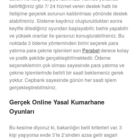
belirttiğimiz gibi 7/ 24 hizmet veren destek hattı ile
iletişime geçerek sorunun kaldırılması yönünde destek
alabilirsiniz. Sisteme kaydınız oluşturulduktan sonra
keyifle dilediğiniz oyundan başlayabilir, bahis yapabilir
ve yüksek oranlar ile şansınızı konuşturabilirsiniz. Bu
noktada 3 ödeme yönteminden birini seçerek para
yatırma para çekme işlemleri son
Perabet
derece kolay
ve pratik şekilde gerçekleştirilmektedir. Ödeme
seçeneklerinin çok olması sayesinde para yatırma ve
çekme işlemlerinde belirli bir saati beklemeniz gerek
yoktur. Cepbank sayesinde günün her saati işlem
gerçekleştirebilirsiniz.
Gerçek Online Yasal Kumarhane
Oyunları
Bu kesime diyoruz ki, bakanlığın belli kriterleri var. 3
kişi yaşıyorsa evde 3’te 2’sinden azsa gelir asgari