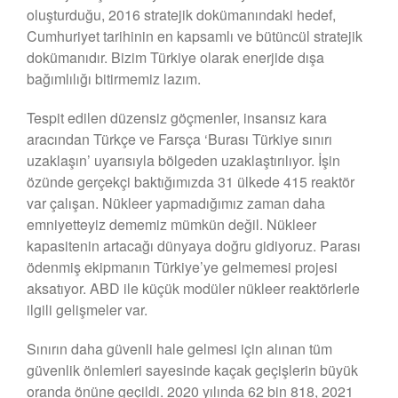
oluşturduğu, 2016 stratejik dokümanındaki hedef,
Cumhuriyet tarihinin en kapsamlı ve bütüncül stratejik
dokümanıdır. Bizim Türkiye olarak enerjide dışa
bağımlılığı bitirmemiz lazım.
Tespit edilen düzensiz göçmenler, insansız kara
aracından Türkçe ve Farsça ‘Burası Türkiye sınırı
uzaklaşın’ uyarısıyla bölgeden uzaklaştırılıyor. İşin
özünde gerçekçi baktığımızda 31 ülkede 415 reaktör
var çalışan. Nükleer yapmadığımız zaman daha
emniyetteyiz dememiz mümkün değil. Nükleer
kapasitenin artacağı dünyaya doğru gidiyoruz. Parası
ödenmiş ekipmanın Türkiye’ye gelmemesi projesi
aksatıyor. ABD ile küçük modüler nükleer reaktörlerle
ilgili gelişmeler var.
Sınırın daha güvenli hale gelmesi için alınan tüm
güvenlik önlemleri sayesinde kaçak geçişlerin büyük
oranda önüne geçildi. 2020 yılında 62 bin 818, 2021