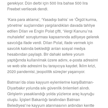
gerekiyor. Dün derbi için 500 lira bahse 500 lira
Freebet verilecek dendi.
‘Kara para aklama’, ‘Yasadışı bahis’ ve ‘Örgüt kurma,
yönetme’ suçlarından yargılandıkları davada tahliye
edilen Dilan ve Engin Polat çifti, ‘Vergi Kanunu’na
muhalefet’ soruşturması kapsamında adliyeye gelerek
savcılığa ifade verdi. Dilan Polat, ifade vermek için
savcılık katında beklediği anları sosyal medya
hesabından paylaştı. Bir dahaki sefere yorum
yaptığımda kullanılmak üzere adımı, e-posta adresimi
ve web site adresimi bu tarayıcıya kaydet. İklim krizi,
2020 pandemisi, jeopolitik süreçler yaşanıyor.
Batman’da olası kayyum eylemlerine karşıBatman-
Diyarbakır yolunda sıkı güvenlik önlemleri alındı.
Girişlerin yasaklandığı yolda yüzlerce araç kuyruğu
oluştu. İçişleri Bakanlığı tarafından Batman
Belediyesi’ne kayyum atanmasının ardından kentte