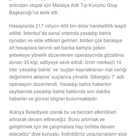
ardından otopsi için Malatya Adli Tıp Kurumu Grup
Başkanlığı’na sevk etti.
Hesaplarda 217 milyon 400 bin dolar hareketlilik tespit
edildi. İstanbul’da sanal ortamda yasadışı bahis
oynatan ve elde ettikleri gelirleri, birden çok bankaya
ait hesaplara tanımlı set banka kartıyla çeken
şebekeye yönelik düzenlenen operasyonda gözaltına
alınan 35 kişi, adliyeye sevk edildi. İzmir merkezli 10
ilde ‘yasadışı bahis’ ve ‘suçtan kaynaklanan mal varlığı
değerlerini aklama’ suçlarına yönelik ‘Sibergöz-7’ adlı
operasyon düzenlendi. Yasadışı bahis haberleri
sayfasında yasadışı bahis hakkında son dakika
haberler ve güncel bilgiler bulunmaktadır.
Alanya Belediyesi olarak bu ve benzeri etkinlikleri
artırarak devam ettireceğiz. Bunu artırmak ve
geliştirmek için de çalışmalara hep birlikte devam
edeceğiz” diye konuştu. İndirdiğiniz uygulamaların size