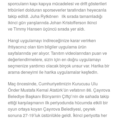
sporcuların kapı kapıya mücadelesi ve drift gösterileri
tribünleri dolduran sporseverler tarafından heyecanla
takip edildi. Juha Rytkönen ilk sırada tamamladığı
ikinci gün yarışlarında Johan Kristofferson ikinci
ve Timmy Hansen üçüncü sırada yer aldı.
Hangi uygulamayı indireceğinize karar verirken
ihtiyacınız olan tüm bilgiler uygulama ürün
sayfalarında yer alıyor. Tanıtım videolarından puan ve
değerlendirmelere, sizin için en doğru uygulamayı
seçmenize yardımcı olacak birçok unsur var. Harika bir
arama deneyimi ile harika uygulamalar keşfedin.
Maç öncesinde, Cumhuriyetimizin Kurucusu Ulu
Önder Mustafa Kemal Atatürk’ün vefatının 86. Çayırova
Belediye Başkanı Bünyamin Çiftçi’nin de sahada takip
ettiği karşılaşmanın ilk periyodunda hücumda etkili bir
oyun ortaya koyan Çayırova Belediyesi, çeyrek
sonuna 27-19’luk üstünlükle geldi. İkinci periyotta her