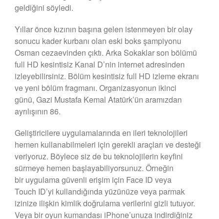
geldiğini söyledi.
Yıllar önce kızının başına gelen istenmeyen bir olay
sonucu kader kurbanı olan eski boks şampiyonu
Osman cezaevinden çıktı. Arka Sokaklar son bölümü
full HD kesintisiz Kanal D’nin internet adresinden
izleyebilirsiniz. Bölüm kesintisiz full HD izleme ekranı
ve yeni bölüm fragmanı. Organizasyonun ikinci
günü, Gazi Mustafa Kemal Atatürk’ün aramızdan
ayrılışının 86.
Geliştiricilere uygulamalarında en ileri teknolojileri
hemen kullanabilmeleri için gerekli araçları ve desteği
veriyoruz. Böylece siz de bu teknolojilerin keyfini
sürmeye hemen başlayabiliyorsunuz. Örneğin
bir uygulama güvenli erişim için Face ID veya
Touch ID’yi kullandığında yüzünüze veya parmak
izinize ilişkin kimlik doğrulama verilerini gizli tutuyor.
Veya bir oyun kumandası iPhone’unuza indirdiğiniz