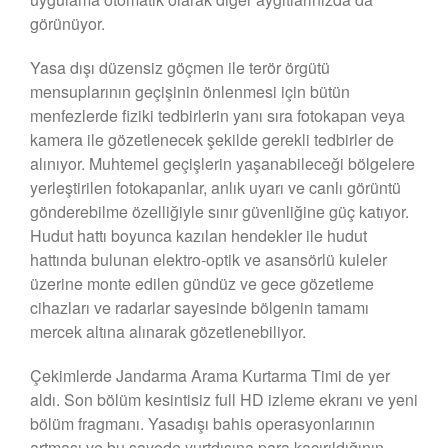
görünüyor.
Yasa dışı düzensiz göçmen ile terör örgütü
mensuplarının geçişinin önlenmesi için bütün
menfezlerde fiziki tedbirlerin yanı sıra fotokapan veya
kamera ile gözetlenecek şekilde gerekli tedbirler de
alınıyor. Muhtemel geçişlerin yaşanabileceği bölgelere
yerleştirilen fotokapanlar, anlık uyarı ve canlı görüntü
gönderebilme özelliğiyle sınır güvenliğine güç katıyor.
Hudut hattı boyunca kazılan hendekler ile hudut
hattında bulunan elektro-optik ve asansörlü kuleler
üzerine monte edilen gündüz ve gece gözetleme
cihazları ve radarlar sayesinde bölgenin tamamı
mercek altına alınarak gözetlenebiliyor.
Çekimlerde Jandarma Arama Kurtarma Timi de yer
aldı. Son bölüm kesintisiz full HD izleme ekranı ve yeni
bölüm fragmanı. Yasadışı bahis operasyonlarının
artması ve bu sayede yurtdışına para kaçırıldığının