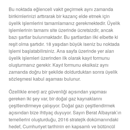
Bu noktada eğlenceli vakit geçirmek aynı zamanda
birikimlerinizi arttırarak bir kazanç elde etmek için
üyelik işlemlerini tamamlamanız gerekmektedir. Üyelik
işlemlerinin tamamı site üzerinde ücretsizdir, ancak
bazı şartlar bulunmaktadır. Bu şartlardan ilki elbette ki
reşit olma şartıdır. 18 yaşıdan büyük iseniz bu noktada
işlemi başlatabilirsiniz. Ana sayfa üzerinde yer alan
üyelik işlemleri üzerinden ilk olarak kayıt formunu
oluşturmanız gerekir. Kayıt formunu eksiksiz aynı
zamanda doğru bir şekilde doldurduktan sonra üyelik
sözleşmesi kabul aşaması bulunur.
Özellikle enerji arz güvenliği açısından yapması
gereken iki şey var, bir doğal gaz kaynaklarını
çeşitlendirmeye çalışıyor. Doğal gazı çeşitlendirmek
açısından bize ihtiyaç duyuyor. Sayın Berat Albayrak’ın
temellerini oluşturduğu, 2016 stratejik dokümanındaki
hedef, Cumhuriyet tarihinin en kapsamlı ve bütüncül