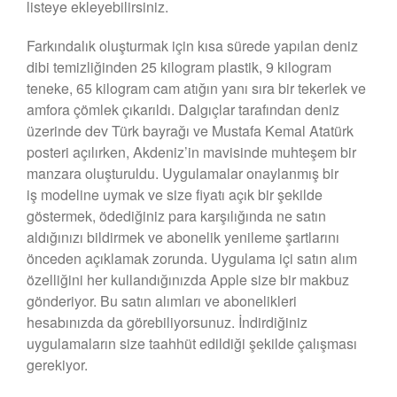
listeye ekleyebilirsiniz.
Farkındalık oluşturmak için kısa sürede yapılan deniz
dibi temizliğinden 25 kilogram plastik, 9 kilogram
teneke, 65 kilogram cam atığın yanı sıra bir tekerlek ve
amfora çömlek çıkarıldı. Dalgıçlar tarafından deniz
üzerinde dev Türk bayrağı ve Mustafa Kemal Atatürk
posteri açılırken, Akdeniz’in mavisinde muhteşem bir
manzara oluşturuldu. Uygulamalar onaylanmış bir
iş modeline uymak ve size fiyatı açık bir şekilde
göstermek, ödediğiniz para karşılığında ne satın
aldığınızı bildirmek ve abonelik yenileme şartlarını
önceden açıklamak zorunda. Uygulama içi satın alım
özelliğini her kullandığınızda Apple size bir makbuz
gönderiyor. Bu satın alımları ve abonelikleri
hesabınızda da görebiliyorsunuz. İndirdiğiniz
uygulamaların size taahhüt edildiği şekilde çalışması
gerekiyor.