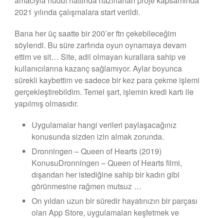
amacıyla hudut hattında hazırlanan proje kapsamında
2021 yılında çalışmalara start verildi.
Bana her üç saatte bir 200’er ftn çekebileceğim
söylendi. Bu süre zarfında oyun oynamaya devam
ettim ve sit… Site, adil olmayan kurallara sahip ve
kullanıcılarına kazanç sağlamıyor. Aylar boyunca
sürekli kaybettim ve sadece bir kez para çekme işlemi
gerçekleştirebildim. Temel şart, işlemin kredi kartı ile
yapılmış olmasıdır.
Uygulamalar hangi verileri paylaşacağınız
konusunda sizden izin almak zorunda.
Dronningen – Queen of Hearts (2019)
KonusuDronningen – Queen of Hearts filmi,
dışarıdan her istediğine sahip bir kadın gibi
görünmesine rağmen mutsuz …
On yıldan uzun bir süredir hayatınızın bir parçası
olan App Store, uygulamaları keşfetmek ve