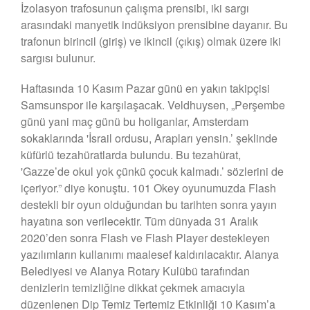
İzolasyon trafosunun çalışma prensibi, iki sargı
arasındaki manyetik indüksiyon prensibine dayanır. Bu
trafonun birincil (giriş) ve ikincil (çıkış) olmak üzere iki
sargısı bulunur.
Haftasında 10 Kasım Pazar günü en yakın takipçisi
Samsunspor ile karşılaşacak. Veldhuysen, „Perşembe
günü yani maç günü bu holiganlar, Amsterdam
sokaklarında 'İsrail ordusu, Arapları yensin.’ şeklinde
küfürlü tezahüratlarda bulundu. Bu tezahürat,
'Gazze’de okul yok çünkü çocuk kalmadı.’ sözlerini de
içeriyor.” diye konuştu. 101 Okey oyunumuzda Flash
destekli bir oyun olduğundan bu tarihten sonra yayın
hayatına son verilecektir. Tüm dünyada 31 Aralık
2020’den sonra Flash ve Flash Player destekleyen
yazılımların kullanımı maalesef kaldırılacaktır. Alanya
Belediyesi ve Alanya Rotary Kulübü tarafından
denizlerin temizliğine dikkat çekmek amacıyla
düzenlenen Dip Temiz Tertemiz Etkinliği 10 Kasım’a