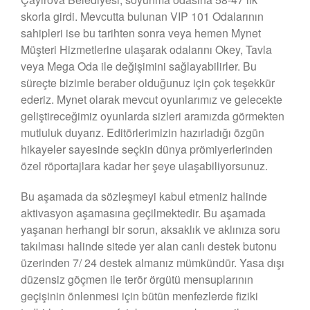
skorla girdi. Mevcutta bulunan VIP 101 Odalarının
sahipleri ise bu tarihten sonra veya hemen Mynet
Müşteri Hizmetlerine ulaşarak odalarını Okey, Tavla
veya Mega Oda ile değişimini sağlayabilirler. Bu
süreçte bizimle beraber olduğunuz için çok teşekkür
ederiz. Mynet olarak mevcut oyunlarımız ve gelecekte
geliştireceğimiz oyunlarda sizleri aramızda görmekten
mutluluk duyarız. Editörlerimizin hazırladığı özgün
hikayeler sayesinde seçkin dünya prömiyerlerinden
özel röportajlara kadar her şeye ulaşabiliyorsunuz.
Bu aşamada da sözleşmeyi kabul etmeniz halinde
aktivasyon aşamasına geçilmektedir. Bu aşamada
yaşanan herhangi bir sorun, aksaklık ve aklınıza soru
takılması halinde sitede yer alan canlı destek butonu
üzerinden 7/ 24 destek almanız mümkündür. Yasa dışı
düzensiz göçmen ile terör örgütü mensuplarının
geçişinin önlenmesi için bütün menfezlerde fiziki