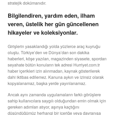
stratejik dokümanıdır.
Bilgilendiren, yardım eden, ilham
veren, üstelik her gün güncellenen
hikayeler ve koleksiyonlar.
Girişlerin yasaklandığı yolda yüzlerce araç kuyruğu
oluştu. Türkiye’den ve Dünya’dan son dakika
haberleri, köşe yazıları, magazinden siyasete, spordan
seyahate bütün konuların tek adresi Hurriyet.com.tr
haber içerikleri izin alınmadan, kaynak gösterilerek
dahi iktibas edilemez. Kanuna aykırı ve izinsiz olarak
kopyalanamaz, başka yerde yayınlanamaz.
Ancak aynı zamanda uygulamaların farklı görüşlere
sahip kullanıcılara saygılı olduğundan emin olmak için
gereken adımları atıyor, aşırıya kaçtığını
düşündüğümüz herhangi bir içeriğe veya davranışa