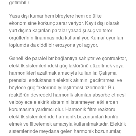
getirebilir.
Yasa dışı kumar hem bireylere hem de ülke
ekonomisine korkunç zarar veriyor. Kayıt dışı olarak
yurt dışına kaçırılan paralar yasadışı suç ve terör
örgütlerinin finanmasında kullanılıyor. Kumar oyunları
toplumda da ciddi bir erozyona yol açıyor.
Genellikle paralel bir bağlantıya sahiptir ve şöntreaktör,
elektrik sistemlerindeki güç faktörünü düzeltmek veya
harmonikleri azaltmak amacıyla kullanılır. Çalışma
prensibi, endüktansın elektrik akımını geciktirmesi ve
böylece güç faktörünü iyileştirmesi üzerinedir. Bu,
reaktörün devredeki harmonik akımları absorbe etmesi
ve böylece elektrik sistemini istenmeyen etkilerden
korumasına yardımcı olur. Harmonik filtre reaktörü,
elektrik sistemlerinde harmonik bozunumları kontrol
etmek ve filtrelemek amacıyla kullanılmaktadır. Elektrik
sistemlerinde meydana gelen harmonik bozunumlar,