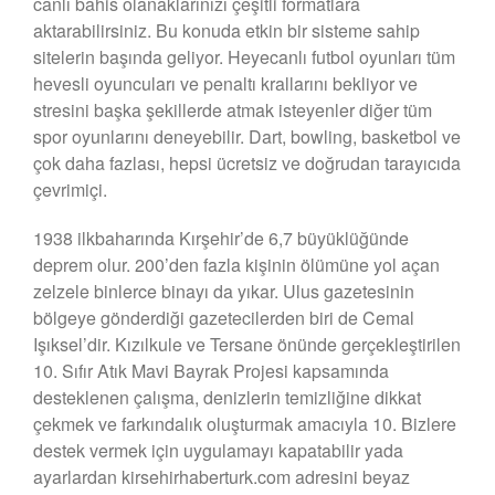
canlı bahis olanaklarınızı çeşitli formatlara
aktarabilirsiniz. Bu konuda etkin bir sisteme sahip
sitelerin başında geliyor. Heyecanlı futbol oyunları tüm
hevesli oyuncuları ve penaltı krallarını bekliyor ve
stresini başka şekillerde atmak isteyenler diğer tüm
spor oyunlarını deneyebilir. Dart, bowling, basketbol ve
çok daha fazlası, hepsi ücretsiz ve doğrudan tarayıcıda
çevrimiçi.
1938 ilkbaharında Kırşehir’de 6,7 büyüklüğünde
deprem olur. 200’den fazla kişinin ölümüne yol açan
zelzele binlerce binayı da yıkar. Ulus gazetesinin
bölgeye gönderdiği gazetecilerden biri de Cemal
Işıksel’dir. Kızılkule ve Tersane önünde gerçekleştirilen
10. Sıfır Atık Mavi Bayrak Projesi kapsamında
desteklenen çalışma, denizlerin temizliğine dikkat
çekmek ve farkındalık oluşturmak amacıyla 10. Bizlere
destek vermek için uygulamayı kapatabilir yada
ayarlardan kirsehirhaberturk.com adresini beyaz