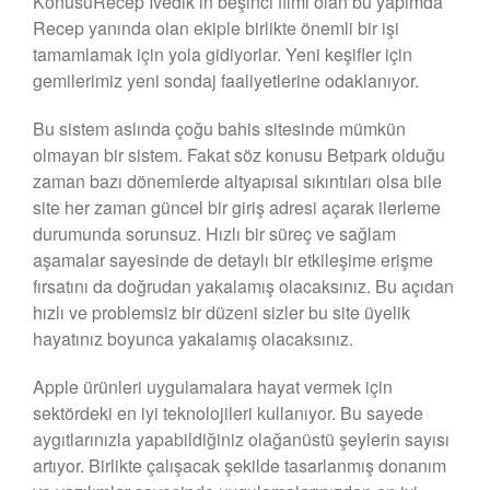
KonusuRecep İvedik’in beşinci filmi olan bu yapımda
Recep yanında olan ekiple birlikte önemli bir işi
tamamlamak için yola gidiyorlar. Yeni keşifler için
gemilerimiz yeni sondaj faaliyetlerine odaklanıyor.
Bu sistem aslında çoğu bahis sitesinde mümkün
olmayan bir sistem. Fakat söz konusu Betpark olduğu
zaman bazı dönemlerde altyapısal sıkıntıları olsa bile
site her zaman güncel bir giriş adresi açarak ilerleme
durumunda sorunsuz. Hızlı bir süreç ve sağlam
aşamalar sayesinde de detaylı bir etkileşime erişme
fırsatını da doğrudan yakalamış olacaksınız. Bu açıdan
hızlı ve problemsiz bir düzeni sizler bu site üyelik
hayatınız boyunca yakalamış olacaksınız.
Apple ürünleri uygulamalara hayat vermek için
sektördeki en iyi teknolojileri kullanıyor. Bu sayede
aygıtlarınızla yapabildiğiniz olağanüstü şeylerin sayısı
artıyor. Birlikte çalışacak şekilde tasarlanmış donanım