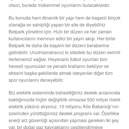
olsun, burada mükemmel oyunlarını bulacaklardır.
Bu konuda hem dinamik bir yapı hem de başarılı birçok
olanağa ev sahipliği yapan bir site de diyebiliriz
Betpark yönetimi için. Hızlı bir düzen ve her zaman
kullanıcılarını memnun edici bir yayın akışı. Her birisi
Betpark ile daha da başarılı bir düzeni beraberine
getirebilir. Unutmamalısınız ki sitedeki bu düzen verimli
ilerlemenizi sağlar. Heyecanlı futbol oyunları tüm
hevesli oyuncuları ve penaltı krallarını bekliyor ve
stresini başka şekillerde atmak isteyenler diğer tüm
spor oyunlarını deneyebilir.
Biz elektrik sisteminde bahsettiğimiz destek anlamında
baktığımızda hiçbir değişiklik olmazsa 500 milyar liralık
elektrik yükünü alıyoruz. 10 milyonu Aile Bakanlığı’nın
üzerinden yürüttüğümüz destek programı var. Özellikle
enerji arz güvenliği açısından yapması gereken iki şey
var, bir doğal gaz kaynaklarını çeşitlendirmeye