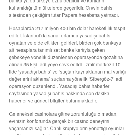
banka ya da ülkeye özgü değildir ve kartların
kullanıldığı tüm ülkelerde geçerlidir. Onwin bahis
sitesinden çektiğim tutar Papara hesabıma yatmadı.
Hesaplarda 217 milyon 400 bin dolar hareketlilik tespit
edildi. İstanbul’da sanal ortamda yasadışı bahis
oynatan ve elde ettikleri gelirleri, birden çok bankaya
ait hesaplara tanımlı set banka kartıyla çeken
şebekeye yönelik düzenlenen operasyonda gözaltına
alınan 35 kişi, adliyeye sevk edildi. İzmir merkezli 10
ilde ‘yasadışı bahis’ ve ‘suçtan kaynaklanan mal varlığı
değerlerini aklama’ suçlarına yönelik ‘Sibergöz-7’ adlı
operasyon düzenlendi. Yasadışı bahis haberleri
sayfasında yasadışı bahis hakkında son dakika
haberler ve güncel bilgiler bulunmaktadır.
Geleneksel casinolara gitme zorunluluğu olmadan,
evinizin konforunda gerçek bir casino deneyimi
yaşamanızı sağlar. Canlı krupiyelerin yönettiği oyunlar