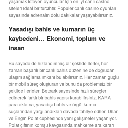
yaşamak isteyen oyuncular için en iyi canlı casino
siteleri ideal bir tercihtir. Popüler canlı casino oyunları
sayesinde adrenalin dolu dakikalar yaşayabilirsiniz.
Yasadışı bahis ve kumarın üç
kaybedeni… Ekonomi, toplum ve
insan
Bu sayede de hızlandırılmış bir şekilde ilerler, her
zaman başarılı bir canlı bahis düzenine de doğrudan
ulaşım sağlama imkanı bulabilirsiniz. Her zaman güçlü
bir mobil süreç oluşturan ve bunu da problemsiz bir
şekilde ilerleten Betpark sayesinde hızlı süreçler
edinerek farklı bir bahis yapısı kurabilirsiniz. KARA
para aklama, yasadışı bahis ve örgüt kurma
suçlarından yargılandıkları davada tahliye edilen Dilan
ve Engin Polat cephesinde yeni gelişmeler yaşanıyor.
Polat çiftinin komşu kavgasında mahkeme ara kararı