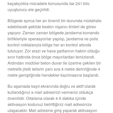
kaçakçılıkla mücadele konusunda ise 241 kilo
uyuşturucu ele geçirildi.
Bölgede ayrıca her an önemli bir durumda müdahale
edebilecek şekilde keskin nişancı timleri de görev
yapıyor. Zaman zaman bölgede jandarma komando
birlikleriyle operasyonlar yapılıp, jandarma ve polis
kontrol noktalarıyla bölge her an kontrol altında
tutuluyor. Zor arazi ve hava şartlarının hakim olduğu
sınır hattında önce bölge mayınlardan temizlendi.
Ardından modüler beton duvar ile üzerine çekilen bir
metrelik jiletli tellerin yanı sıra 4 metre derinliğinde 4
metre genişliğinde hendekler kazılmasına başlandı.
Bu aşamada kayıt ekranında doğru ve aktif olarak
kullandığınız e mail adresinizi vermeniz oldukça
önemlidir. Ortalama olarak 4-5 dakika içinde
aktivasyon kodunuz belirttiğiniz mail adresinize
ulaşacaktır. Mail adresine giriş yaparak aktivasyon