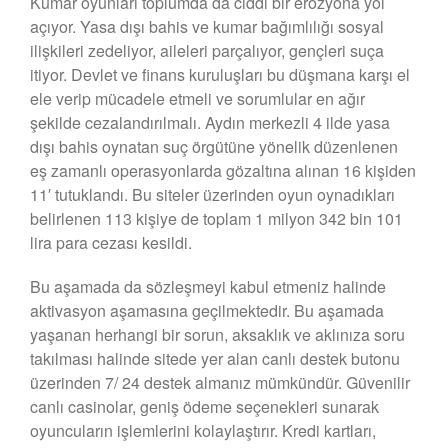
Kumar oyunları toplumda da ciddi bir erozyona yol
açıyor. Yasa dışı bahis ve kumar bağımlılığı sosyal
ilişkileri zedeliyor, aileleri parçalıyor, gençleri suça
itiyor. Devlet ve finans kuruluşları bu düşmana karşı el
ele verip mücadele etmeli ve sorumlular en ağır
şekilde cezalandırılmalı. Aydın merkezli 4 ilde yasa
dışı bahis oynatan suç örgütüne yönelik düzenlenen
eş zamanlı operasyonlarda gözaltına alınan 16 kişiden
11′ tutuklandı. Bu siteler üzerinden oyun oynadıkları
belirlenen 113 kişiye de toplam 1 milyon 342 bin 101
lira para cezası kesildi.
Bu aşamada da sözleşmeyi kabul etmeniz halinde
aktivasyon aşamasına geçilmektedir. Bu aşamada
yaşanan herhangi bir sorun, aksaklık ve aklınıza soru
takılması halinde sitede yer alan canlı destek butonu
üzerinden 7/ 24 destek almanız mümkündür. Güvenilir
canlı casinolar, geniş ödeme seçenekleri sunarak
oyuncuların işlemlerini kolaylaştırır. Kredi kartları,