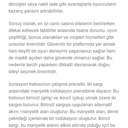
dönüşler veya nakit iade gibi avantajlarla oyuncuların
kazanç şansını artırabilirler.
Sonuç olarak, en iyi canlı casino sitelerini belirlerken
dikkat edilecek faktörler arasında lisans durumu, oyun
çeşitliliği, bonus olanakları ve müşteri hizmetleri gibi
unsurlar önemlidir. Güvenilir bir platformda yer almak
hem keyifli bir oyun deneyimi yaşamanızı sağlar hem
de maddi açıdan daha güvende olmanızı sağlar. Bu
nedenle tercih yaparken dikkatli davranarak doğru
siteyi seçmek önemlidir.
İzolasyon trafosunun çalışma prensibi, iki sargı
arasındaki manyetik indüksiyon prensibine dayanır. Bu
trafonun birincil (giriş) ve ikincil (çıkış) olmak üzere iki
sargısı bulunur. Birincil sargıya uygulanan alternatif
akım, manyetik alan oluşturur. Bu manyetik alan, demir
çekirdeği içerisinde bir indüksiyon oluşturur. İkincil
sargı, bu manyetik alanın etkisi altında olduğu için bu