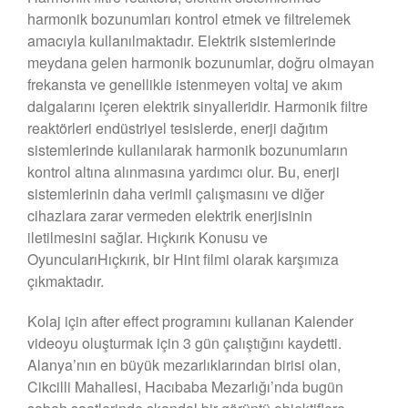
harmonik bozunumları kontrol etmek ve filtrelemek
amacıyla kullanılmaktadır. Elektrik sistemlerinde
meydana gelen harmonik bozunumlar, doğru olmayan
frekansta ve genellikle istenmeyen voltaj ve akım
dalgalarını içeren elektrik sinyalleridir. Harmonik filtre
reaktörleri endüstriyel tesislerde, enerji dağıtım
sistemlerinde kullanılarak harmonik bozunumların
kontrol altına alınmasına yardımcı olur. Bu, enerji
sistemlerinin daha verimli çalışmasını ve diğer
cihazlara zarar vermeden elektrik enerjisinin
iletilmesini sağlar. Hıçkırık Konusu ve
OyuncularıHıçkırık, bir Hint filmi olarak karşımıza
çıkmaktadır.
Kolaj için after effect programını kullanan Kalender
videoyu oluşturmak için 3 gün çalıştığını kaydetti.
Alanya’nın en büyük mezarlıklarından birisi olan,
Cikcilli Mahallesi, Hacıbaba Mezarlığı’nda bugün