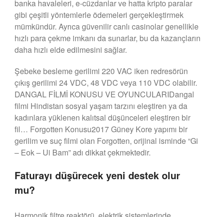
banka havaleleri, e-cüzdanlar ve hatta kripto paralar
gibi çeşitli yöntemlerle ödemeleri gerçekleştirmek
mümkündür. Ayrıca güvenilir canlı casinolar genellikle
hızlı para çekme imkanı da sunarlar, bu da kazançların
daha hızlı elde edilmesini sağlar.
Şebeke besleme gerilimi 220 VAC iken redresörün
çıkış gerilimi 24 VDC, 48 VDC veya 110 VDC olabilir.
DANGAL FİLMİ KONUSU VE OYUNCULARIDangal
filmi Hindistan sosyal yaşam tarzını eleştiren ya da
kadınlara yüklenen kalıtsal düşünceleri eleştiren bir
fil… Forgotten Konusu2017 Güney Kore yapımı bir
gerilim ve suç filmi olan Forgotten, orijinal isminde “Gi
– Eok – Ui Bam” adı dikkat çekmektedir.
Faturayı düşürecek yeni destek olur
mu?
Harmonik filtre reaktörü, elektrik sistemlerinde