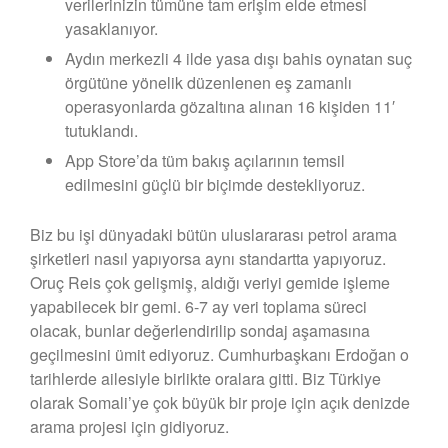
verilerinizin tümüne tam erişim elde etmesi
yasaklanıyor.
Aydın merkezli 4 ilde yasa dışı bahis oynatan suç
örgütüne yönelik düzenlenen eş zamanlı
operasyonlarda gözaltına alınan 16 kişiden 11′
tutuklandı.
App Store’da tüm bakış açılarının temsil
edilmesini güçlü bir biçimde destekliyoruz.
Biz bu işi dünyadaki bütün uluslararası petrol arama
şirketleri nasıl yapıyorsa aynı standartta yapıyoruz.
Oruç Reis çok gelişmiş, aldığı veriyi gemide işleme
yapabilecek bir gemi. 6-7 ay veri toplama süreci
olacak, bunlar değerlendirilip sondaj aşamasına
geçilmesini ümit ediyoruz. Cumhurbaşkanı Erdoğan o
tarihlerde ailesiyle birlikte oralara gitti. Biz Türkiye
olarak Somali’ye çok büyük bir proje için açık denizde
arama projesi için gidiyoruz.