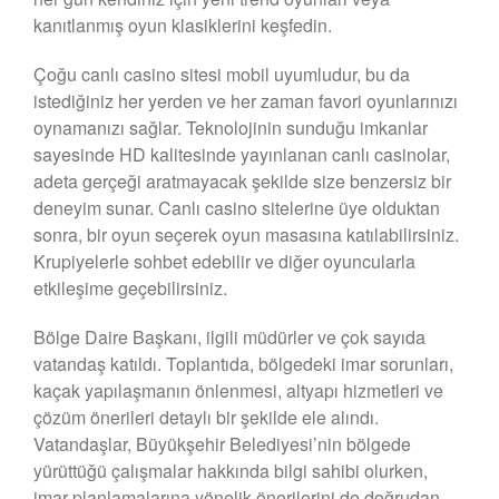
kanıtlanmış oyun klasiklerini keşfedin.
Çoğu canlı casino sitesi mobil uyumludur, bu da
istediğiniz her yerden ve her zaman favori oyunlarınızı
oynamanızı sağlar. Teknolojinin sunduğu imkanlar
sayesinde HD kalitesinde yayınlanan canlı casinolar,
adeta gerçeği aratmayacak şekilde size benzersiz bir
deneyim sunar. Canlı casino sitelerine üye olduktan
sonra, bir oyun seçerek oyun masasına katılabilirsiniz.
Krupiyelerle sohbet edebilir ve diğer oyuncularla
etkileşime geçebilirsiniz.
Bölge Daire Başkanı, ilgili müdürler ve çok sayıda
vatandaş katıldı. Toplantıda, bölgedeki imar sorunları,
kaçak yapılaşmanın önlenmesi, altyapı hizmetleri ve
çözüm önerileri detaylı bir şekilde ele alındı.
Vatandaşlar, Büyükşehir Belediyesi’nin bölgede
yürüttüğü çalışmalar hakkında bilgi sahibi olurken,
imar planlamalarına yönelik önerilerini de doğrudan