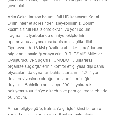
çevrimiçi.
Arka Sokaklar son bölümü full HD kesintisiz Kanal
D’nin internet adresinden izleyebilirsiniz. Bölüm
kesintisiz full HD izleme ekranı ve yeni bölüm
fragmanı. Diyarbakır’da emniyet ekiplerinin
operasyonuyla yasa dışı bahis çetesi çökertildi.
Operasyonda 16 kişi gözaltına alınırken, mağdurların
bilgilerinin satıldığı ortaya çıktı. BİRLEŞMİŞ Milletler
Uyuşturucu ve Suç Ofisi (UNODC), uluslararası
organize suç örgütlerinin kontrol ettiği yasa dışı bahis
piyasalarında oynanan bahis tutarlarının 1.7 trilyon
dolar seviyesinde olduğunun tahmin edildiğini
duyurdu. Bahislion adlı siteye 200 ftn yatırarak
bakiyemi 1800 ftn’ye çıkardım ve para çekme talebinde
bulundum.
Alınan bilgiye göre, Batman’a girişler ikinci bir emre
kadar kontrollü sağlanacak. Kentteki eylemlere