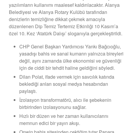
yazılımların kullanımı maalesef kaldırılacaktır. Alanya
Belediyesi ve Alanya Rotary Kulübü tarafından
denizlerin temizliğine dikkat çekmek amacıyla
düzenlenen Dip Temiz Tertemiz Etkinliği 10 Kasım’a
özel 10. Kez ‘Atatürk Dalışı’ sloganıyla gerçekleştirildi.
CHP Genel Başkan Yardımcısı Yankı Bağcıoğlu,
yasadışı bahis ve sanal kumarın yalnızca bireyleri
değil, aynı zamanda ülke ekonomisi ve güvenliği
için de ciddi bir tehdit haline geldiğini söyledi.
Dilan Polat, ifade vermek için savcılık katında
beklediği anları sosyal medya hesabından
paylaştı.
İzolasyon transformatörü, alıcı ile şebekenin
birbirinden izolasyonunu sağlar.
Hızlı bir düzen ve her zaman kullanıcılarını
memnun edici bir yayın akışı.
Onwin bahis sitesinden çektiğim tutar Papara