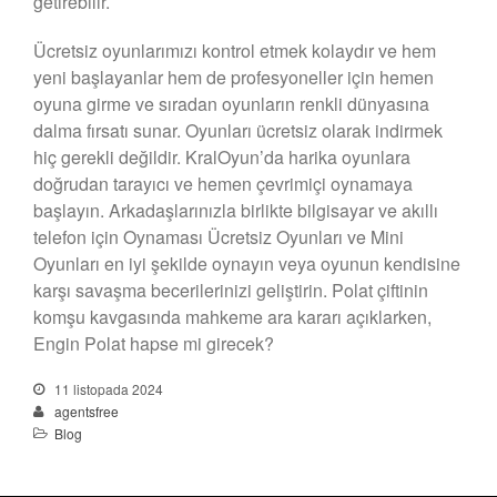
getirebilir.
Ücretsiz oyunlarımızı kontrol etmek kolaydır ve hem
yeni başlayanlar hem de profesyoneller için hemen
oyuna girme ve sıradan oyunların renkli dünyasına
dalma fırsatı sunar. Oyunları ücretsiz olarak indirmek
hiç gerekli değildir. KralOyun’da harika oyunlara
doğrudan tarayıcı ve hemen çevrimiçi oynamaya
başlayın. Arkadaşlarınızla birlikte bilgisayar ve akıllı
telefon için Oynaması Ücretsiz Oyunları ve Mini
Oyunları en iyi şekilde oynayın veya oyunun kendisine
karşı savaşma becerilerinizi geliştirin. Polat çiftinin
komşu kavgasında mahkeme ara kararı açıklarken,
Engin Polat hapse mi girecek?
11 listopada 2024
agentsfree
Blog