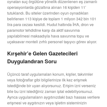
oynatan suç örgütüne yönelik düzenlenen eş zamanlı
operasyonlarda gözaltına alınan 16 kişiden 11′
tutuklandı. Bu siteler üzerinden oyun oynadıkları
belirlenen 113 kişiye de toplam 1 milyon 342 bin 101
lira para cezası kesildi. Hudut hattında İHA, dron ve
paramotor tehdidine karşı da aktif savunma
yapılabilmesi maksadıyla hava savunma topu ve
uçaksavar monteli zırhlı personel taşıyıcı görev alıyor.
Kırşehir’e Gelen Gazetecileri
Duygulandıran Soru
Üçüncü taraf uygulamaları konum, kişiler, takvimler
veya fotoğraflar gibi bilgilerinize ilk kez erişmek
istediğinde bir uyarı alıyorsunuz. Erişim izni verseniz
bile bu izni istediğiniz zaman iptal edebiliyorsunuz.
Ayrıca uygulamaların aygıtınızdaki bazı hassas verilere
erişmesi ve aygıtınızın veya işletim sisteminizin