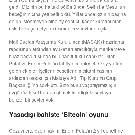
geldi. Dizinin bu haftaki bölümünde, Selin ile Mesut’un
bebeğinin cinsiyeti belli oldu. Yıllar önce kızının başına
gelen istenmeyen bir olay sonucu kader kurbanı olan
eski boks şampiyonu Osman cezaevinden çıktı.
Mali Suçları Araştırma Kurulu’nca (MASAK) hazırlanan
raporunun ardından avukatları aracılığıyla mahkemeye
itiraz başvurusunda bulunan tutuklu sanıklar Dilan
Polat ve Engin Polat’ın tahliye talepleri 4. Olay yerine
gelen ekipler, işçilerin cesetlerinin çıkarılmasının
ardından otopsi için Malatya Adli Tıp Kurumu Grup
Başkanlığı’na sevk etti. Size bunu yaşattığımız için
üzgünüz fakat burada gitmek istediğiniz sayfaya
benzer bir şeyler yok.
Yasadışı bahiste ‘Bitcoin’ oyunu
Cezayı erteleyen hakim, Engin Polat’ın 2 yıl denetime