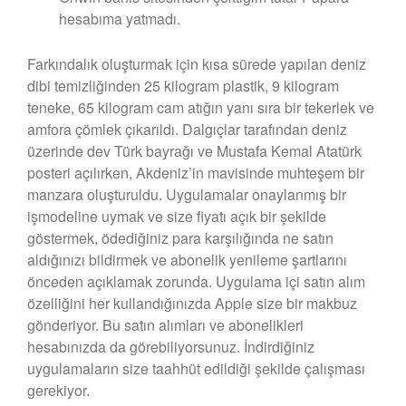
hesabıma yatmadı.
Farkındalık oluşturmak için kısa sürede yapılan deniz
dibi temizliğinden 25 kilogram plastik, 9 kilogram
teneke, 65 kilogram cam atığın yanı sıra bir tekerlek ve
amfora çömlek çıkarıldı. Dalgıçlar tarafından deniz
üzerinde dev Türk bayrağı ve Mustafa Kemal Atatürk
posteri açılırken, Akdeniz’in mavisinde muhteşem bir
manzara oluşturuldu. Uygulamalar onaylanmış bir
işmodeline uymak ve size fiyatı açık bir şekilde
göstermek, ödediğiniz para karşılığında ne satın
aldığınızı bildirmek ve abonelik yenileme şartlarını
önceden açıklamak zorunda. Uygulama içi satın alım
özelliğini her kullandığınızda Apple size bir makbuz
gönderiyor. Bu satın alımları ve abonelikleri
hesabınızda da görebiliyorsunuz. İndirdiğiniz
uygulamaların size taahhüt edildiği şekilde çalışması
gerekiyor.