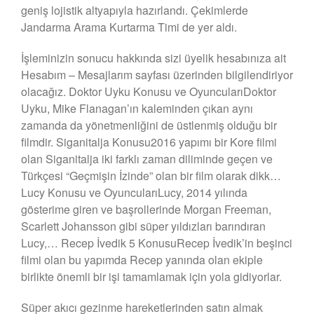
geniş lojistik altyapıyla hazırlandı. Çekimlerde
Jandarma Arama Kurtarma Timi de yer aldı.
İşleminizin sonucu hakkında sizi üyelik hesabınıza ait
Hesabım – Mesajlarım sayfası üzerinden bilgilendiriyor
olacağız. Doktor Uyku Konusu ve OyuncularıDoktor
Uyku, Mike Flanagan’ın kaleminden çıkan aynı
zamanda da yönetmenliğini de üstlenmiş olduğu bir
filmdir. Siganitalja Konusu2016 yapımı bir Kore filmi
olan Siganitalja iki farklı zaman diliminde geçen ve
Türkçesi “Geçmişin İzinde” olan bir film olarak dikk…
Lucy Konusu ve OyuncularıLucy, 2014 yılında
gösterime giren ve başrollerinde Morgan Freeman,
Scarlett Johansson gibi süper yıldızları barındıran
Lucy,… Recep İvedik 5 KonusuRecep İvedik’in beşinci
filmi olan bu yapımda Recep yanında olan ekiple
birlikte önemli bir işi tamamlamak için yola gidiyorlar.
Süper akıcı gezinme hareketlerinden satın almak