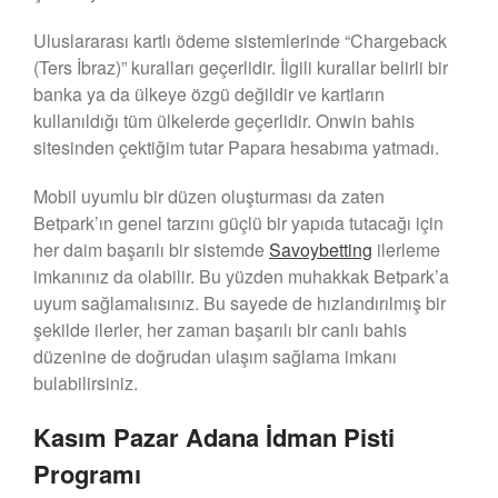
Uluslararası kartlı ödeme sistemlerinde “Chargeback
(Ters İbraz)” kuralları geçerlidir. İlgili kurallar belirli bir
banka ya da ülkeye özgü değildir ve kartların
kullanıldığı tüm ülkelerde geçerlidir. Onwin bahis
sitesinden çektiğim tutar Papara hesabıma yatmadı.
Mobil uyumlu bir düzen oluşturması da zaten
Betpark’ın genel tarzını güçlü bir yapıda tutacağı için
her daim başarılı bir sistemde
Savoybetting
ilerleme
imkanınız da olabilir. Bu yüzden muhakkak Betpark’a
uyum sağlamalısınız. Bu sayede de hızlandırılmış bir
şekilde ilerler, her zaman başarılı bir canlı bahis
düzenine de doğrudan ulaşım sağlama imkanı
bulabilirsiniz.
Kasım Pazar Adana İdman Pisti
Programı