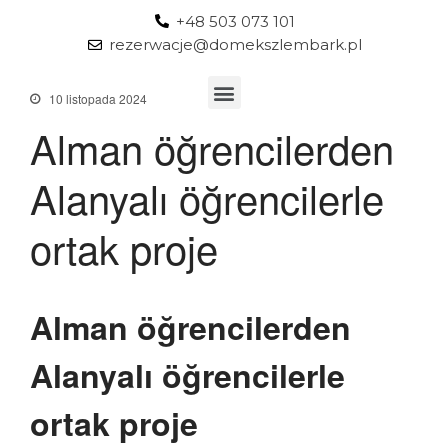
+48 503 073 101
rezerwacje@domekszlembark.pl
10 listopada 2024
Alman öğrencilerden
Alanyalı öğrencilerle
ortak proje
Alman öğrencilerden
Alanyalı öğrencilerle
Bitcoin & Crypto Casino
ortak proje
Bitcoin & Crypto Casino
1xBit Betting ᐉ Online Sports