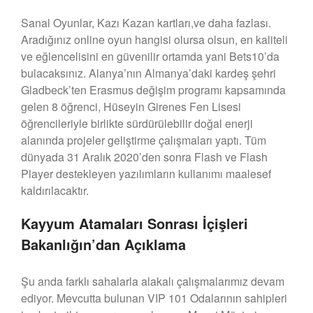
Sanal Oyunlar, Kazı Kazan kartları,ve daha fazlası.
Aradığınız online oyun hangisi olursa olsun, en kaliteli
ve eğlencelisini en güvenilir ortamda yani Bets10’da
bulacaksınız. Alanya’nın Almanya’daki kardeş şehri
Gladbeck’ten Erasmus değişim programı kapsamında
gelen 8 öğrenci, Hüseyin Girenes Fen Lisesi
öğrencileriyle birlikte sürdürülebilir doğal enerji
alanında projeler geliştirme çalışmaları yaptı. Tüm
dünyada 31 Aralık 2020’den sonra Flash ve Flash
Player destekleyen yazılımların kullanımı maalesef
kaldırılacaktır.
Kayyum Atamaları Sonrası İçişleri
Bakanlığın’dan Açıklama
Şu anda farklı sahalarla alakalı çalışmalarımız devam
ediyor. Mevcutta bulunan VIP 101 Odalarının sahipleri