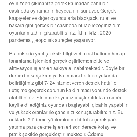
evinizden çıkmanıza gerek kalmadan canlı bir
casinoda oynamanın heyecanını sunuyor. Gerçek
krupiyeler ve diğer oyuncularla blackjack, rulet ve
bakara gibi gerçek bir casinoda bulabileceğiniz tüm
oyunların tadını çıkarabilirsiniz. İklim krizi, 2020
pandemisi, jeopolitik süreçler yaşanıyor.
Bu noktada yanlış, eksik bilgi verilmesi halinde hesap
tanımlama işlemleri gerçekleştirilememekte ve
aktivasyon işlemleri askıya alınabilmektedir. Böyle bir
durum ile karşı karşıya kalınması halinde yukarıda
belirttiğimiz gibi 7/ 24 hizmet veren destek hattı ile
iletişime geçerek sorunun kaldırılması yönünde destek
alabilirsiniz. Sisteme kaydınız oluşturulduktan sonra
keyifle dilediğiniz oyundan başlayabilir, bahis yapabilir
ve yüksek oranlar ile şansınızı konuşturabilirsiniz. Bu
noktada 3 ödeme yönteminden birini seçerek para
yatırma para çekme işlemleri son derece kolay ve
pratik şekilde gerçekleştirilmektedir. Ödeme