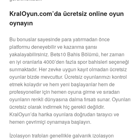
KralOyun.com’da ücretsiz online oyun
oynayın
Bu bonuslar sayesinde para yatırmadan önce
platformu deneyebilir ve kazanma şansı
yakalayabilirsiniz. Bets10 Bahis Bölümü, her zaman
en iyi oranlarla 4000’den fazla spor bahisleri seçeneği
sunmaktadır. Her zevke uygun kayıt olmadan ücretsiz
oyunlar bizde mevcuttur. Ücretsiz oyunlarımızı kontrol
etmek kolaydır ve hem yeni başlayanlar hem de
profesyoneller için hemen oyuna girme ve sıradan
oyunların renkli dünyasına dalma fırsatı sunar. Oyunları
ücretsiz olarak indirmek hiç gerekli değildir.
KralOyun’da harika oyunlara doğrudan tarayıcı ve
hemen çevrimiçi oynamaya başlayın.
İzolasyon trafoları genellikle galvanik izolasyon