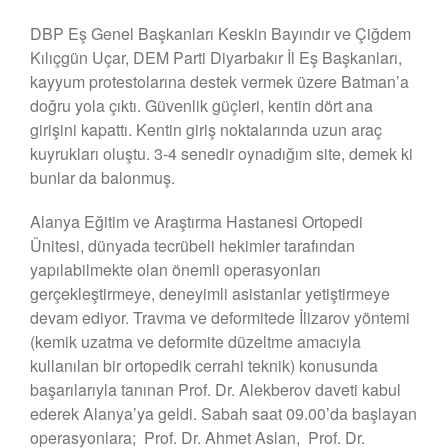
DBP Eş Genel Başkanları Keskin Bayındır ve Çiğdem
Kılıçgün Uçar, DEM Parti Diyarbakır İl Eş Başkanları,
kayyum protestolarına destek vermek üzere Batman’a
doğru yola çıktı. Güvenlik güçleri, kentin dört ana
girişini kapattı. Kentin giriş noktalarında uzun araç
kuyrukları oluştu. 3-4 senedir oynadığım site, demek ki
bunlar da balonmuş.
Alanya Eğitim ve Araştırma Hastanesi Ortopedi
Ünitesi, dünyada tecrübeli hekimler tarafından
yapılabilmekte olan önemli operasyonları
gerçekleştirmeye, deneyimli asistanlar yetiştirmeye
devam ediyor. Travma ve deformitede İlizarov yöntemi
(kemik uzatma ve deformite düzeltme amacıyla
kullanılan bir ortopedik cerrahi teknik) konusunda
başarılarıyla tanınan Prof. Dr. Alekberov daveti kabul
ederek Alanya’ya geldi. Sabah saat 09.00’da başlayan
operasyonlara; Prof. Dr. Ahmet Aslan, Prof. Dr.