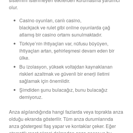
sistemini istenmeyen etkilerden korumasına yardımcı
olur.
Casino oyunları, canlı casino,
blackjack ve rulet gibi online oyunlarda çağ
atlamış bir casino ortamı sunulmaktadır.
Türkiye’nin ihtiyaçları var, nüfusu büyüyen,
ihtiyaçları artan, şehirleşmesi devam eden bir
ülke.
Bu izolasyon, yüksek voltajdan kaynaklanan
riskleri azaltmak ve güvenli bir enerji iletimi
sağlamak için önemlidir.
Şimdiden şunu bulacağız, bunu bulacağız
demiyoruz.
Arıza algılandığında hangi fazlarda veya toprakta arıza
olduğu ekranda gösterilir. Tüm arıza durumlarında
arıza göstergesi flaş yapar ve kontaklar çeker. Eğer