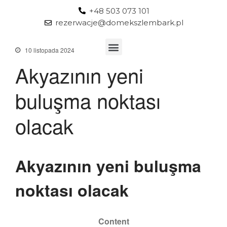
+48 503 073 101
rezerwacje@domekszlembark.pl
10 listopada 2024
Akyazının yeni
buluşma noktası
olacak
Akyazının yeni buluşma
noktası olacak
Content