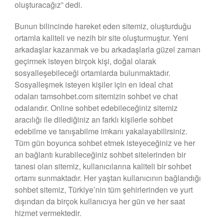
oluşturacağız” dedi.
Bunun bilincinde hareket eden sitemiz, oluşturduğu
ortamla kaliteli ve nezih bir site oluşturmuştur. Yeni
arkadaşlar kazanmak ve bu arkadaşlarla güzel zaman
geçirmek isteyen birçok kişi, doğal olarak
sosyalleşebileceği ortamlarda bulunmaktadır.
Sosyalleşmek isteyen kişiler için en ideal chat
odaları tamsohbet.com sitemizin sohbet ve chat
odalarıdır. Online sohbet edebileceğiniz sitemiz
aracılığı ile dilediğiniz an farklı kişilerle sohbet
edebilme ve tanışabilme imkanı yakalayabilirsiniz.
Tüm gün boyunca sohbet etmek isteyeceğiniz ve her
an bağlantı kurabileceğiniz sohbet sitelerinden bir
tanesi olan sitemiz, kullanıcılarına kaliteli bir sohbet
ortamı sunmaktadır. Her yaştan kullanıcının bağlandığı
sohbet sitemiz, Türkiye’nin tüm şehirlerinden ve yurt
dışından da birçok kullanıcıya her gün ve her saat
hizmet vermektedir.