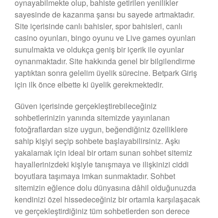
oynayabilmekte olup, bahiste getirilen yenilikler
sayesinde de kazanma şansı bu sayede artmaktadır.
Site içerisinde canlı bahisler, spor bahisleri, canlı
casino oyunları, bingo oyunu ve Live games oyunları
sunulmakta ve oldukça geniş bir içerik ile oyunlar
oynanmaktadır. Site hakkında genel bir bilgilendirme
yaptıktan sonra gelelim üyelik sürecine. Betpark Giriş
için ilk önce elbette ki üyelik gerekmektedir.
Güven içerisinde gerçekleştirebileceğiniz
sohbetlerinizin yanında sitemizde yayınlanan
fotoğraflardan size uygun, beğendiğiniz özelliklere
sahip kişiyi seçip sohbete başlayabilirsiniz. Aşkı
yakalamak için ideal bir ortam sunan sohbet sitemiz
hayallerinizdeki kişiyle tanışmaya ve ilişkinizi ciddi
boyutlara taşımaya imkan sunmaktadır. Sohbet
sitemizin eğlence dolu dünyasına dâhil olduğunuzda
kendinizi özel hissedeceğiniz bir ortamla karşılaşacak
ve gerçekleştirdiğiniz tüm sohbetlerden son derece