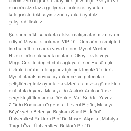
ücretsiz ve doğrudan tarayıcıda çevrimiçi. Aksiyon ve
macera size fazla geliyorsa, bulmaca oyunları
kategorisindeki sayısız zor oyunla beyninizi
çalıştırabilirsiniz.
Şu anda farklı sahalarla alakalı çalışmalarımız devam
ediyor. Mevcutta bulunan VIP 101 Odalarının sahipleri
ise bu tarihten sonra veya hemen Mynet Müşteri
Hizmetlerine ulaşarak odalarını Okey, Tavla veya
Mega Oda ile değişimini sağlayabilirler. Bu süreçte
bizimle beraber olduğunuz için çok teşekkür ederiz.
Mynet olarak mevcut oyunlarımız ve gelecekte
geliştireceğimiz oyunlarda sizleri aramızda görmekten
mutluluk duyarız. Malatya’da Atatürk Anıtı önünde
gerçekleştirilen anma törenine; Vali Seddar Yavuz,
2.Ordu Komutanı Orgeneral Levent Ergün, Malatya
Büyükşehir Belediye Başkanı Sami Er, İnönü
Üniversitesi Rektörü Prof.Dr. Nusret Akpolat, Malatya
Turgut Özal Üniversitesi Rektörü Prof.Dr.