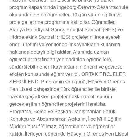
program kapsamında Ingeborg-Drewitz-Gesamtschule
okulundan gelen öğrenciler, 10 gün süren eğitim ve
proje geliştirme programına katıldılar. Öğrenciler,
Alanya Belediyesi Güneş Enerjisi Santrali (GES) ve
Hidroelektrik Santrali (HES) projelerini inceleyerek
enerji üretimi ve yenilenebilir kaynakların kullanımı
hakkında detaylı bilgi aldılar. Alanında uzman
eğitimciler tarafından yönlendirilen öğrencilere,
sürdürülebilir enerji kaynaklarının önemi ve çevresel
etkileri konusunda eğitim verildi. ORTAK PROJELER
SERGİLENDİ Programın son günü, Hüseyin Girenes
Fen Lisesi bahçesinde Türk öğrenciler ile birlikte
hayata geçirdikleri projeler hakkında bir sunum
gerçekleştiren öğrenciler projelerini tanıttılar.
Programa, Belediye Başkan Danışmanları Faruk
Konukçu ve Abdurrahman Açıkalın, İlçe Milli Eğitim
Müdürü Yusuf Yılmaz, öğretmenler ve öğrenciler
katıldı. İlerleyen dönemde Hüseyin Girenes Fen Lisesi