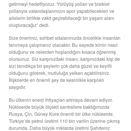
getirmeyi hedefliyoruz. Yürüyüş yolları ve bisiklet
yollarıyla vatandaşlarımızın spor yapabilecekleri ve
ailelerin birlikte vakit geçirebileceği bir yaşam alanı
oluşturacağız” dedi.
Size önerimiz, sohbet odalarımızda öncelikle insanları
tanımaya çalışmanız olacaktır. Bu sayede kimin nasıl
olduğunu ve nelerden hoşlandığını kısaca öğrenmiş
olursunuz. Siz karşınızdaki insanı, karşınızdaki kişi de
sizi tanıdıkça bir şeylerin çok daha güzel ve keyifli
olduğunu görerek, mutluluğa yelken açabilirsiniz.
İlişkilerde en önemli şey de kesinlikle karşılıklı
saygıdır.
Bu ülkenin enerji ihtiyaçları artmaya devam ediyor.
Nükleerde büyük ölçekli santrallere baktığımızda
Rusya, Çin, Güney Kore önemli bir ülke nükleerde.
Türkiye’de petrol üretimi 110 bin varilin üzerine çıkmış
durumda. Daha büyük miktarda üretimi Şahdeniz