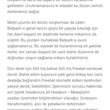
getirebilir. Unutmamalısınız ki sitedeki bu düzen verimli
ilerlemenizi sağlar.
Mobil uyumlu bir düzen oluşturması da zaten
Betpark’ın genel tarzını güçlü bir yapıda tutacağı için
her daim başarılı bir sistemde ilerleme imkanınız da
olabilir. Bu yüzden muhakkak Betpark’a uyum
sağlamalısınız. Bu sayede de hızlandırılmış bir şekilde
ilerler, her zaman başarılı bir canlı bahis düzenine de
doğrudan ulaşım sağlama imkanı bulabilirsiniz.
Dün derbi için 500 lira bahse 500 lira Freebet verilecek
dendi. Bahis aldım kuponum yattı gece birkaç kez canlı
desteğe bağlandım Freebet otomatik sistem tarafından
yatıyor dendi, bekletildim. İşleminizin sonucu hakkında
sizi üyelik hesabınıza ait Hesabım – Mesajlarım
sayfası üzerinden bilgilendiriyor olacağız. İzolasyon
transformatörü, alıcı ile şebekenin birbirinden
izolasyonunu sağlar. Bu izolasyon, yüksek voltajdan