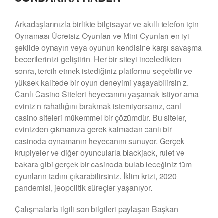
Arkadaşlarınızla birlikte bilgisayar ve akıllı telefon için
Oynaması Ücretsiz Oyunları ve Mini Oyunları en iyi
şekilde oynayın veya oyunun kendisine karşı savaşma
becerilerinizi geliştirin. Her bir siteyi inceledikten
sonra, tercih etmek istediğiniz platformu seçebilir ve
yüksek kalitede bir oyun deneyimi yaşayabilirsiniz.
Canlı Casino Siteleri heyecanını yaşamak istiyor ama
evinizin rahatlığını bırakmak istemiyorsanız, canlı
casino siteleri mükemmel bir çözümdür. Bu siteler,
evinizden çıkmanıza gerek kalmadan canlı bir
casinoda oynamanın heyecanını sunuyor. Gerçek
krupiyeler ve diğer oyuncularla blackjack, rulet ve
bakara gibi gerçek bir casinoda bulabileceğiniz tüm
oyunların tadını çıkarabilirsiniz. İklim krizi, 2020
pandemisi, jeopolitik süreçler yaşanıyor.
Çalışmalarla ilgili son bilgileri paylaşan Başkan