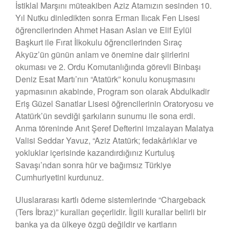
İstiklal Marşını müteakiben Aziz Atamızın sesinden 10.
Yıl Nutku dinledikten sonra Erman Ilıcak Fen Lisesi
öğrencilerinden Ahmet Hasan Aslan ve Elif Eylül
Başkurt ile Fırat İlkokulu öğrencilerinden Sıraç
Akyüz’ün günün anlam ve önemine dair şiirlerini
okuması ve 2. Ordu Komutanlığında görevli Binbaşı
Deniz Esat Martı’nın “Atatürk” konulu konuşmasını
yapmasının akabinde, Program son olarak Abdulkadir
Eriş Güzel Sanatlar Lisesi öğrencilerinin Oratoryosu ve
Atatürk’ün sevdiği şarkıların sunumu ile sona erdi.
Anma töreninde Anıt Şeref Defterini imzalayan Malatya
Valisi Seddar Yavuz, “Aziz Atatürk; fedakârlıklar ve
yokluklar içerisinde kazandırdığınız Kurtuluş
Savaşı’ndan sonra hür ve bağımsız Türkiye
Cumhuriyetini kurdunuz.
Uluslararası kartlı ödeme sistemlerinde “Chargeback
(Ters İbraz)” kuralları geçerlidir. İlgili kurallar belirli bir
banka ya da ülkeye özgü değildir ve kartların