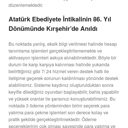
düzenlemektedir.
Atatürk Ebediyete İntikalinin 86. Yıl
Dönümünde Kırşehir’de Anıldı
Bu noktada yanlış, eksik bilgi verilmesi halinde hesap
tanımlama işlemleri gerçekleştirilememekte ve
aktivasyon işlemleri askıya alınabilmektedir. Böyle bir
durum ile karşı karşıya kalınması halinde yukarıda
belirttiğimiz gibi 7/ 24 hizmet veren destek hattı ile
iletişime geçerek sorunun kaldırılması yönünde destek
alabilirsiniz. Sisteme kaydınız oluşturulduktan sonra
keyifle dilediğiniz oyundan başlayabilir, bahis yapabilir
ve yüksek oranlar ile şansınızı konuşturabilirsiniz. Bu
noktada 3 ödeme yönteminden birini seçerek para
yatırma para çekme işlemleri son derece kolay ve
pratik şekilde gerçekleştirilmektedir. Ödeme
seçeneklerinin çok olması sayesinde para yatırma ve