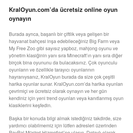
KralOyun.com’da ücretsiz online oyun
oynayın
Burada ayrıca, başarılı bir çiftlik veya gelişen bir
hayvanat bahçesi inşa edebileceğiniz Big Farm veya
My Free Zoo gibi sayısız yapboz, mahjong oyunu ve
yönetim klasiğinin yanı sıra Minecraft’ın yanı sıra diğer
birçok bina oyununu da bulacaksınız. Çok oyunculu
oyunların ve özellikle tarayıcı oyunlarının
hayranıysanız, KralOyun burada da size çok çeşitli
harika oyunlar sunar. KralOyun.com’da harika oyunları
çevrimiçi ve ücretsiz olarak oynayın ve her gün
kendiniz için yeni trend oyunları veya kanıtlanmış oyun
klasiklerini keşfedin.
Başka bir konuda bilgi almak istediğiniz takdirde, size
yardımcı olabilmemiz için lütfen adresleri üzerinden
PayPal Müşteri Hizmetleri’ne ulaşın. Detaylı olarak