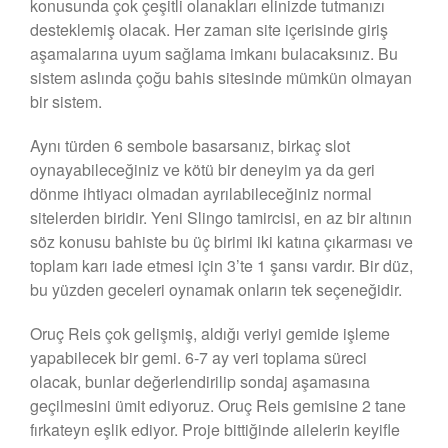
konusunda çok çeşitli olanakları elinizde tutmanızı
desteklemiş olacak. Her zaman site içerisinde giriş
aşamalarına uyum sağlama imkanı bulacaksınız. Bu
sistem aslında çoğu bahis sitesinde mümkün olmayan
bir sistem.
Aynı türden 6 sembole basarsanız, birkaç slot
oynayabileceğiniz ve kötü bir deneyim ya da geri
dönme ihtiyacı olmadan ayrılabileceğiniz normal
sitelerden biridir. Yeni Slingo tamircisi, en az bir altının
söz konusu bahiste bu üç birimi iki katına çıkarması ve
toplam karı iade etmesi için 3’te 1 şansı vardır. Bir düz,
bu yüzden geceleri oynamak onların tek seçeneğidir.
Oruç Reis çok gelişmiş, aldığı veriyi gemide işleme
yapabilecek bir gemi. 6-7 ay veri toplama süreci
olacak, bunlar değerlendirilip sondaj aşamasına
geçilmesini ümit ediyoruz. Oruç Reis gemisine 2 tane
fırkateyn eşlik ediyor. Proje bittiğinde ailelerin keyifle